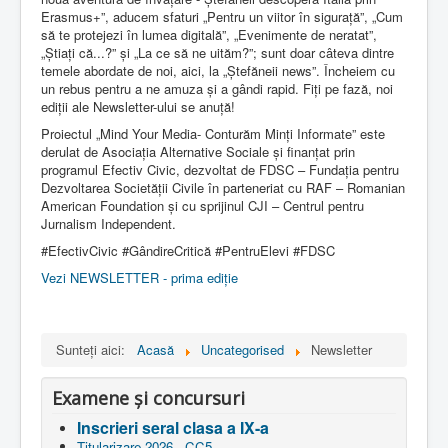
Erasmus+”, aducem sfaturi „Pentru un viitor în sigurață”, „Cum
să te protejezi în lumea digitală”, „Evenimente de neratat”,
„Știați că...?” și „La ce să ne uităm?”; sunt doar câteva dintre
temele abordate de noi, aici, la „Ștefăneii news”. Încheiem cu
un rebus pentru a ne amuza și a gândi rapid. Fiți pe fază, noi
ediții ale Newsletter-ului se anuță!
Proiectul „Mind Your Media- Conturăm Minți Informate” este
derulat de Asociația Alternative Sociale și finanțat prin
programul Efectiv Civic, dezvoltat de FDSC – Fundația pentru
Dezvoltarea Societății Civile în parteneriat cu RAF – Romanian
American Foundation și cu sprijinul CJI – Centrul pentru
Jurnalism Independent.
#EfectivCivic #GândireCritică #PentruElevi #FDSC
Vezi NEWSLETTER - prima ediție
Sunteți aici:
Acasă
Uncategorised
Newsletter
Examene și concursuri
Inscrieri seral clasa a IX-a
Titularizare 2026 - CC5