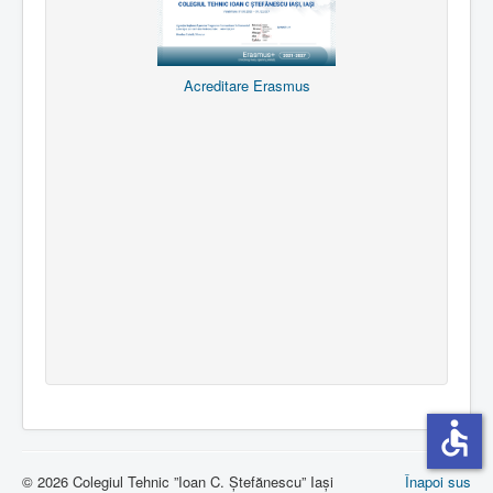
Acreditare Erasmus
accessible
© 2026 Colegiul Tehnic ”Ioan C. Ștefănescu” Iași
Înapoi sus