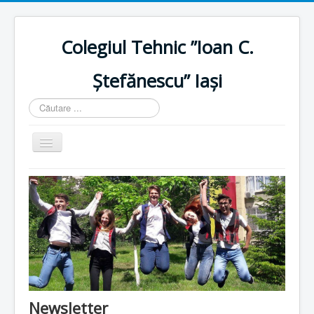
Colegiul Tehnic ”Ioan C.
Ștefănescu” Iași
Căutare
...
Comută
navigarea
Home
Istoric
Resurse umane
Resurse materiale
Plan școlarizare
Proiecte
Newsletter