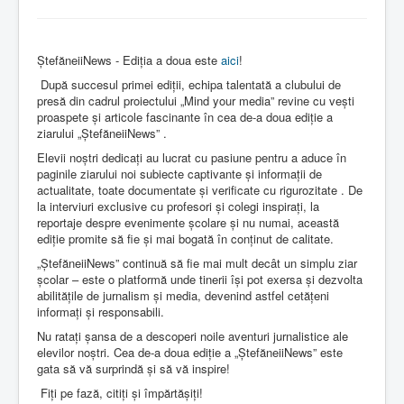
Contact
ȘtefăneiiNews - Ediția a doua este
aici
!
După succesul primei ediții, echipa talentată a clubului de
presă din cadrul proiectului „Mind your media” revine cu vești
proaspete și articole fascinante în cea de-a doua ediție a
ziarului „ȘtefăneiiNews” .
Elevii noștri dedicați au lucrat cu pasiune pentru a aduce în
paginile ziarului noi subiecte captivante și informații de
actualitate, toate documentate și verificate cu rigurozitate . De
la interviuri exclusive cu profesori și colegi inspirați, la
reportaje despre evenimente școlare și nu numai, această
ediție promite să fie și mai bogată în conținut de calitate.
„ȘtefăneiiNews” continuă să fie mai mult decât un simplu ziar
școlar – este o platformă unde tinerii își pot exersa și dezvolta
abilitățile de jurnalism și media, devenind astfel cetățeni
informați și responsabili.
Nu ratați șansa de a descoperi noile aventuri jurnalistice ale
elevilor noștri. Cea de-a doua ediție a „ȘtefăneiiNews” este
gata să vă surprindă și să vă inspire!
Fiți pe fază, citiți și împărtășiți!