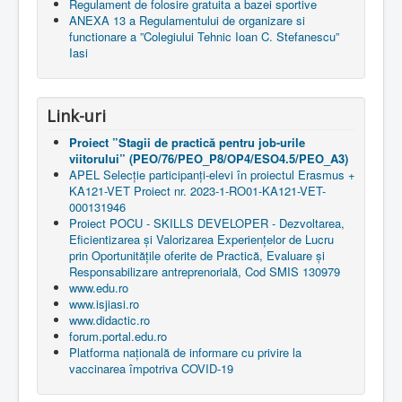
Regulament de folosire gratuita a bazei sportive
ANEXA 13 a Regulamentului de organizare si
functionare a ”Colegiului Tehnic Ioan C. Stefanescu”
Iasi
Link-uri
Proiect ”Stagii de practică pentru job-urile
viitorului” (PEO/76/PEO_P8/OP4/ESO4.5/PEO_A3)
APEL Selecție participanți-elevi în proiectul Erasmus +
KA121-VET Proiect nr. 2023-1-RO01-KA121-VET-
000131946
Proiect POCU - SKILLS DEVELOPER - Dezvoltarea,
Eficientizarea și Valorizarea Experiențelor de Lucru
prin Oportunitățile oferite de Practică, Evaluare și
Responsabilizare antreprenorială, Cod SMIS 130979
www.edu.ro
www.isjiasi.ro
www.didactic.ro
forum.portal.edu.ro
Platforma națională de informare cu privire la
vaccinarea împotriva COVID-19