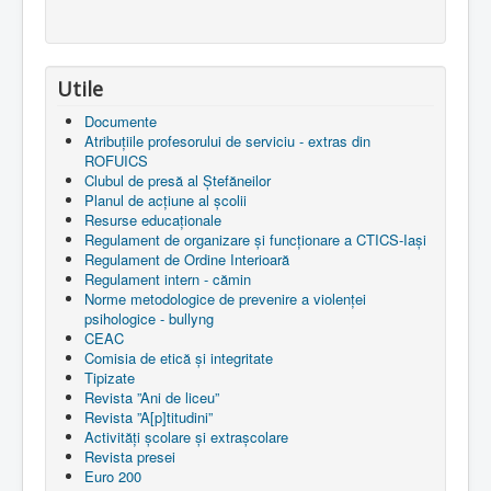
Utile
Documente
Atribuțiile profesorului de serviciu - extras din
ROFUICS
Clubul de presă al Ștefăneilor
Planul de acțiune al școlii
Resurse educaționale
Regulament de organizare și funcționare a CTICS-Iași
Regulament de Ordine Interioară
Regulament intern - cămin
Norme metodologice de prevenire a violenței
psihologice - bullyng
CEAC
Comisia de etică și integritate
Tipizate
Revista ”Ani de liceu”
Revista ”A[p]titudini”
Activități școlare și extrașcolare
Revista presei
Euro 200