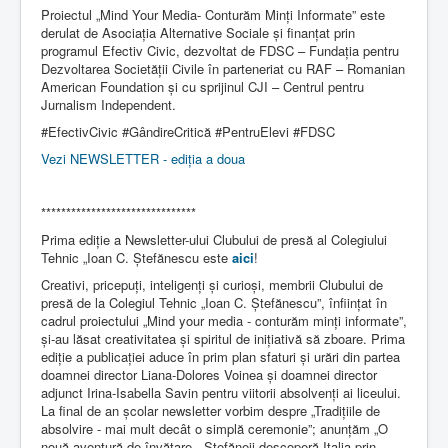
Proiectul „Mind Your Media- Conturăm Minți Informate” este
derulat de Asociația Alternative Sociale și finanțat prin
programul Efectiv Civic, dezvoltat de FDSC – Fundația pentru
Dezvoltarea Societății Civile în parteneriat cu RAF – Romanian
American Foundation și cu sprijinul CJI – Centrul pentru
Jurnalism Independent.
#EfectivCivic #GândireCritică #PentruElevi #FDSC
Vezi NEWSLETTER - ediția a doua
*******************************
Prima ediție a Newsletter-ului Clubului de presă al Colegiului
Tehnic „Ioan C. Ștefănescu este
aici
!
Creativi, pricepuți, inteligenți și curioși, membrii Clubului de
presă de la Colegiul Tehnic „Ioan C. Ștefănescu”, înființat în
cadrul proiectului „Mind your media - conturăm minți informate”,
și-au lăsat creativitatea și spiritul de inițiativă să zboare. Prima
ediție a publicației aduce în prim plan sfaturi și urări din partea
doamnei director Liana-Dolores Voinea și doamnei director
adjunct Irina-Isabella Savin pentru viitorii absolvenți ai liceului.
La final de an școlar newsletter vorbim despre „Tradițiile de
absolvire - mai mult decât o simplă ceremonie”; anunțăm „O
nouă aventură de învățare - Ștefăneii descoperă Italia prin