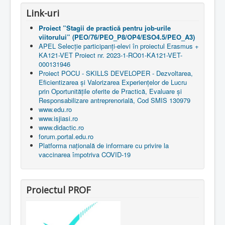
Link-uri
Proiect ”Stagii de practică pentru job-urile
viitorului” (PEO/76/PEO_P8/OP4/ESO4.5/PEO_A3)
APEL Selecție participanți-elevi în proiectul Erasmus +
KA121-VET Proiect nr. 2023-1-RO01-KA121-VET-
000131946
Proiect POCU - SKILLS DEVELOPER - Dezvoltarea,
Eficientizarea și Valorizarea Experiențelor de Lucru
prin Oportunitățile oferite de Practică, Evaluare și
Responsabilizare antreprenorială, Cod SMIS 130979
www.edu.ro
www.isjiasi.ro
www.didactic.ro
forum.portal.edu.ro
Platforma națională de informare cu privire la
vaccinarea împotriva COVID-19
Proiectul PROF