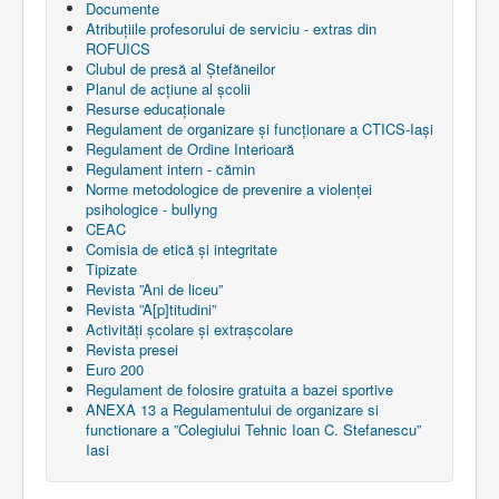
Documente
Atribuțiile profesorului de serviciu - extras din
ROFUICS
Clubul de presă al Ștefăneilor
Planul de acțiune al școlii
Resurse educaționale
Regulament de organizare și funcționare a CTICS-Iași
Regulament de Ordine Interioară
Regulament intern - cămin
Norme metodologice de prevenire a violenței
psihologice - bullyng
CEAC
Comisia de etică și integritate
Tipizate
Revista ”Ani de liceu”
Revista ”A[p]titudini”
Activități școlare și extrașcolare
Revista presei
Euro 200
Regulament de folosire gratuita a bazei sportive
ANEXA 13 a Regulamentului de organizare si
functionare a ”Colegiului Tehnic Ioan C. Stefanescu”
Iasi