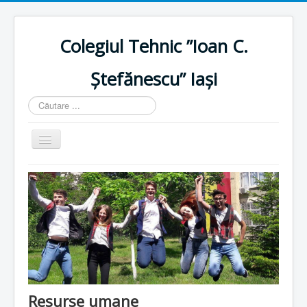
Colegiul Tehnic ”Ioan C.
Ștefănescu” Iași
Căutare
...
Comută
navigarea
Home
Istoric
Resurse umane
Resurse materiale
Plan școlarizare
Proiecte
Resurse umane