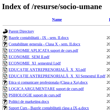
Index of /resurse/socio-umane
Name
Parent Directory
Bazele contabilitatii - IX - sem. II.docx
2
Contabilitate generala - Clasa X - sem. II.docx
2
ECONOMIE APLICATA suport de curs.pdf
2
ECONOMIE_SEM II.pdf
2
ECONOMIE_XI_semestrul I.pdf
20
EDUCAȚIE ANTREPRENORIALĂ_X_XI.pdf
2
EDUCAȚIE ANTREPRENORIALĂ_X_XI Semestrul II.pdf
2
Etica si comunicare profesionala (Clasa a Xa).docx
2
LOGICA ARGUMENTARE suport de curs.pdf
2
PSIHOLOGIE suport de curs.pdf
2
Politici de marketing.docx
2
Suport Curs - Bazele contabilitatii clasa a IX-a.docx
2