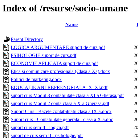
Index of /resurse/socio-umane
Name
Parent Directory
LOGICA ARGUMENTARE suport de curs.pdf
2
PSIHOLOGIE suport de curs.pdf
2
ECONOMIE APLICATA suport de curs.pdf
2
Etica si comunicare profesionala (Clasa a Xa).docx
2
Politici de marketing.docx
2
EDUCAȚIE ANTREPRENORIALĂ_X_XI.pdf
2
suport curs Modul 3 contabilitate clasa a XI-a Gherasa.pdf
2
suport curs Modul 2 conta clasa a X-a Gherasa.pdf
2
Suport Curs - Bazele contabilitatii clasa a IX-a.docx
2
Suport curs - Contabilitate generala - clasa a X-a.doc
2
suport curs sem II - logica.pdf
20
suport de curs sem II - psihologie.pdf
20