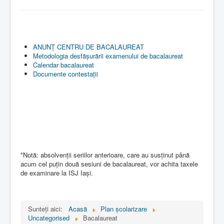
Contact
ANUNȚ CENTRU DE BACALAUREAT
Metodologia desfășurării examenului de bacalaureat
Calendar bacalaureat
Documente contestații
*Notă: absolvenții seriilor anterioare, care au susținut până
acum cel puțin două sesiuni de bacalaureat, vor achita taxele
de examinare la ISJ Iași.
Sunteți aici:
Acasă
Plan școlarizare
Uncategorised
Bacalaureat