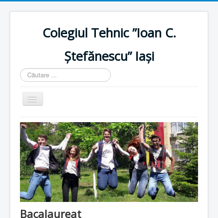
Colegiul Tehnic ”Ioan C.
Ștefănescu” Iași
Căutare
...
Comută
navigarea
Home
Istoric
Resurse umane
Resurse materiale
Plan școlarizare
Proiecte
Bacalaureat