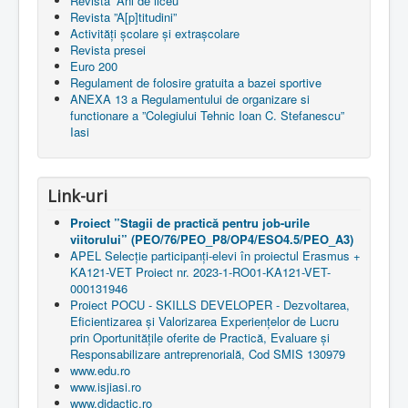
Revista ”Ani de liceu”
Revista ”A[p]titudini”
Activități școlare și extrașcolare
Revista presei
Euro 200
Regulament de folosire gratuita a bazei sportive
ANEXA 13 a Regulamentului de organizare si
functionare a ”Colegiului Tehnic Ioan C. Stefanescu”
Iasi
Link-uri
Proiect ”Stagii de practică pentru job-urile
viitorului” (PEO/76/PEO_P8/OP4/ESO4.5/PEO_A3)
APEL Selecție participanți-elevi în proiectul Erasmus +
KA121-VET Proiect nr. 2023-1-RO01-KA121-VET-
000131946
Proiect POCU - SKILLS DEVELOPER - Dezvoltarea,
Eficientizarea și Valorizarea Experiențelor de Lucru
prin Oportunitățile oferite de Practică, Evaluare și
Responsabilizare antreprenorială, Cod SMIS 130979
www.edu.ro
www.isjiasi.ro
www.didactic.ro