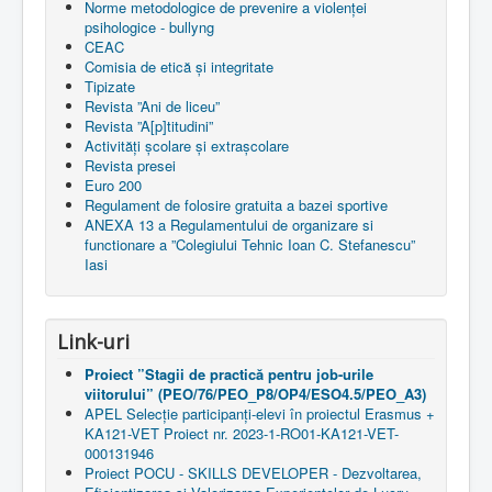
Norme metodologice de prevenire a violenței
psihologice - bullyng
CEAC
Comisia de etică și integritate
Tipizate
Revista ”Ani de liceu”
Revista ”A[p]titudini”
Activități școlare și extrașcolare
Revista presei
Euro 200
Regulament de folosire gratuita a bazei sportive
ANEXA 13 a Regulamentului de organizare si
functionare a ”Colegiului Tehnic Ioan C. Stefanescu”
Iasi
Link-uri
Proiect ”Stagii de practică pentru job-urile
viitorului” (PEO/76/PEO_P8/OP4/ESO4.5/PEO_A3)
APEL Selecție participanți-elevi în proiectul Erasmus +
KA121-VET Proiect nr. 2023-1-RO01-KA121-VET-
000131946
Proiect POCU - SKILLS DEVELOPER - Dezvoltarea,