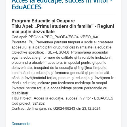
Contact
EduACCES
Program Educație și Ocupare
Titlu Apel: „Primul student din familie” - Regiuni
mai puțin dezvoltate
Cod apel: PEO/291/PEO_P6/OP4/ESO4.6/PEO_A40
Prioritate: P6. Prevenirea părăsirii timpurii a școlii și creșterea
accesului și a participării grupurilor dezavantajate la educație
Obiective specifice: FSE+-ESO4.6_Promovarea accesului
egal la educație și formare de calitate și favorabile incluziunii,
precum și a absolvirii acestora, în special pentru grupurile
defavorizate, începând de la educația și îngrijirea timpurie,
continuând cu educația și formarea generală și profesională
până la învățământul terțiar, precum și educația și învățarea în
rândul adulților, inclusiv prin facilitarea mobilității în scopul
învățării pentru toți și a accesibilității pentru persoanele cu
dizabilități
Titlu Proiect: Acces la educație, succes în viitor - EduACCES
Cod proiect: 324202
Contract de finanțare: nr. G2024-99243 din 23.12.2024
Documente