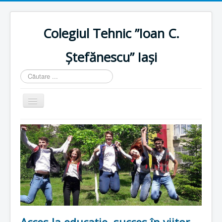
Colegiul Tehnic ”Ioan C.
Ștefănescu” Iași
Căutare
...
Comută
navigarea
Home
Istoric
Resurse umane
Resurse materiale
Plan școlarizare
Proiecte
Acces la educație, succes în viitor -