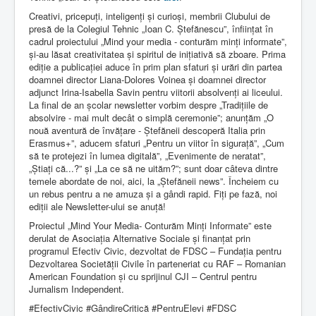
Creativi, pricepuți, inteligenți și curioși, membrii Clubului de
presă de la Colegiul Tehnic „Ioan C. Ștefănescu”, înființat în
cadrul proiectului „Mind your media - conturăm minți informate”,
și-au lăsat creativitatea și spiritul de inițiativă să zboare. Prima
ediție a publicației aduce în prim plan sfaturi și urări din partea
doamnei director Liana-Dolores Voinea și doamnei director
adjunct Irina-Isabella Savin pentru viitorii absolvenți ai liceului.
La final de an școlar newsletter vorbim despre „Tradițiile de
absolvire - mai mult decât o simplă ceremonie”; anunțăm „O
nouă aventură de învățare - Ștefăneii descoperă Italia prin
Erasmus+”, aducem sfaturi „Pentru un viitor în sigurață”, „Cum
să te protejezi în lumea digitală”, „Evenimente de neratat”,
„Știați că...?” și „La ce să ne uităm?”; sunt doar câteva dintre
temele abordate de noi, aici, la „Ștefăneii news”. Încheiem cu
un rebus pentru a ne amuza și a gândi rapid. Fiți pe fază, noi
ediții ale Newsletter-ului se anuță!
Proiectul „Mind Your Media- Conturăm Minți Informate” este
derulat de Asociația Alternative Sociale și finanțat prin
programul Efectiv Civic, dezvoltat de FDSC – Fundația pentru
Dezvoltarea Societății Civile în parteneriat cu RAF – Romanian
American Foundation și cu sprijinul CJI – Centrul pentru
Jurnalism Independent.
#EfectivCivic #GândireCritică #PentruElevi #FDSC