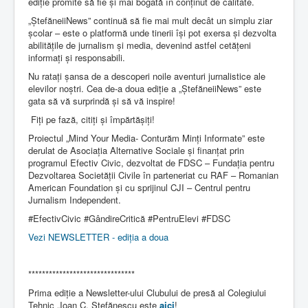
ediție promite să fie și mai bogată în conținut de calitate.
„ȘtefăneiiNews” continuă să fie mai mult decât un simplu ziar
școlar – este o platformă unde tinerii își pot exersa și dezvolta
abilitățile de jurnalism și media, devenind astfel cetățeni
informați și responsabili.
Nu ratați șansa de a descoperi noile aventuri jurnalistice ale
elevilor noștri. Cea de-a doua ediție a „ȘtefăneiiNews” este
gata să vă surprindă și să vă inspire!
Fiți pe fază, citiți și împărtășiți!
Proiectul „Mind Your Media- Conturăm Minți Informate” este
derulat de Asociația Alternative Sociale și finanțat prin
programul Efectiv Civic, dezvoltat de FDSC – Fundația pentru
Dezvoltarea Societății Civile în parteneriat cu RAF – Romanian
American Foundation și cu sprijinul CJI – Centrul pentru
Jurnalism Independent.
#EfectivCivic #GândireCritică #PentruElevi #FDSC
Vezi NEWSLETTER - ediția a doua
*******************************
Prima ediție a Newsletter-ului Clubului de presă al Colegiului
Tehnic „Ioan C. Ștefănescu este
aici
!