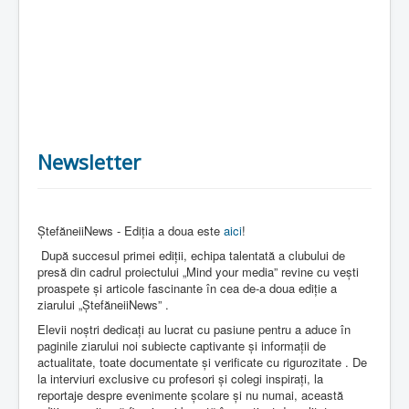
Newsletter
ȘtefăneiiNews - Ediția a doua este
aici
!
După succesul primei ediții, echipa talentată a clubului de
presă din cadrul proiectului „Mind your media” revine cu vești
proaspete și articole fascinante în cea de-a doua ediție a
ziarului „ȘtefăneiiNews” .
Elevii noștri dedicați au lucrat cu pasiune pentru a aduce în
paginile ziarului noi subiecte captivante și informații de
actualitate, toate documentate și verificate cu rigurozitate . De
la interviuri exclusive cu profesori și colegi inspirați, la
reportaje despre evenimente școlare și nu numai, această