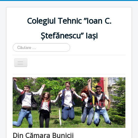
Colegiul Tehnic ”Ioan C.
Ștefănescu” Iași
Căutare
...
Comută
navigarea
Home
Istoric
Resurse umane
Resurse materiale
Plan școlarizare
Proiecte
Din Cămara Bunicii