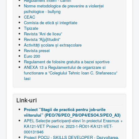
Regulament intern - cămin
Norme metodologice de prevenire a violenței
psihologice - bullyng
CEAC
Comisia de etică și integritate
Tipizate
Revista ”Ani de liceu”
Revista ”A[p]titudini”
Activități școlare și extrașcolare
Revista presei
Euro 200
Regulament de folosire gratuita a bazei sportive
ANEXA 13 a Regulamentului de organizare si
functionare a ”Colegiului Tehnic Ioan C. Stefanescu”
Iasi
Link-uri
Proiect ”Stagii de practică pentru job-urile
viitorului” (PEO/76/PEO_P8/OP4/ESO4.5/PEO_A3)
APEL Selecție participanți-elevi în proiectul Erasmus +
KA121-VET Proiect nr. 2023-1-RO01-KA121-VET-
000131946
Proiect POCU - SKILLS DEVELOPER - Dezvoltarea,