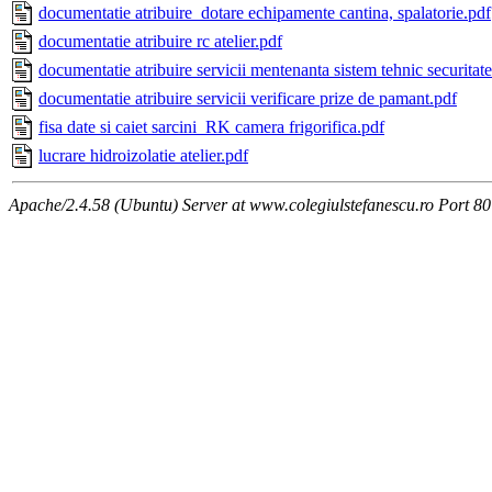
documentatie atribuire_dotare echipamente cantina, spalatorie.pdf
documentatie atribuire rc atelier.pdf
documentatie atribuire servicii mentenanta sistem tehnic securitat
documentatie atribuire servicii verificare prize de pamant.pdf
fisa date si caiet sarcini_RK camera frigorifica.pdf
lucrare hidroizolatie atelier.pdf
Apache/2.4.58 (Ubuntu) Server at www.colegiulstefanescu.ro Port 80