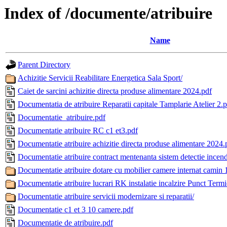
Index of /documente/atribuire
Name
Parent Directory
Achizitie Servicii Reabilitare Energetica Sala Sport/
Caiet de sarcini achizitie directa produse alimentare 2024.pdf
Documentatia de atribuire Reparatii capitale Tamplarie Atelier 2.
Documentatie_atribuire.pdf
Documentatie atribuire RC c1 et3.pdf
Documentatie atribuire achizitie directa produse alimentare 2024.
Documentatie atribuire contract mentenanta sistem detectie ince
Documentatie atribuire dotare cu mobilier camere internat camin 
Documentatie atribuire lucrari RK instalatie incalzire Punct Termi
Documentatie atribuire servicii modernizare si reparatii/
Documentatie c1 et 3 10 camere.pdf
Documentatie de atribuire.pdf